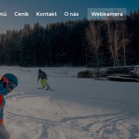
mů
Ceník
Kontakt
O nás
Webkamera