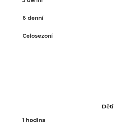
5 denní
6 denní
Celosezoní
Děti
1 hodina